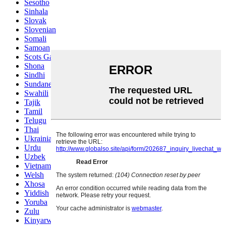
Sesotho
Sinhala
Slovak
Slovenian
Somali
Samoan
Scots Gaelic
Shona
Sindhi
Sundanese
Swahili
Tajik
Tamil
Telugu
Thai
Ukrainian
Urdu
Uzbek
Vietnamese
Welsh
Xhosa
Yiddish
Yoruba
Zulu
Kinyarwanda