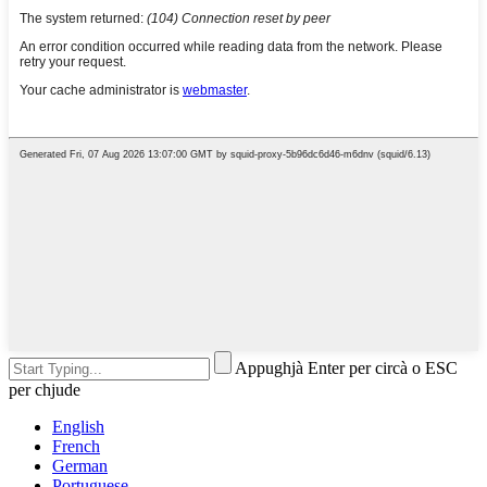
Appughjà Enter per circà o ESC
per chjude
English
French
German
Portuguese