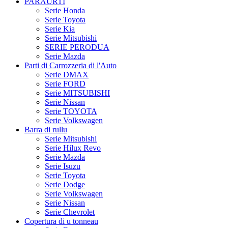
PARAURTI
Serie Honda
Serie Toyota
Serie Kia
Serie Mitsubishi
SERIE PERODUA
Serie Mazda
Parti di Carrozzeria di l'Auto
Serie DMAX
Serie FORD
Serie MITSUBISHI
Serie Nissan
Serie TOYOTA
Serie Volkswagen
Barra di rullu
Serie Mitsubishi
Serie Hilux Revo
Serie Mazda
Serie Isuzu
Serie Toyota
Serie Dodge
Serie Volkswagen
Serie Nissan
Serie Chevrolet
Copertura di u tonneau