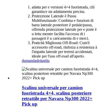
adatta per e versioni 4×4 fuoristrada, chì
garantisce un adattamentu precisu.
Prutezzione Laterale è Passu
Multifunziunale: Combina e funzioni di
barra laterale posteriore è pedale/passu,
offrendu prutezzione laterale per e porte è
u lettu mentre facilita l'accessu di i
passageri è u caricamentu di e merci.
Praticità Migliorata Off-Road: Cum'è
accessorio off-road, rinforza a resistenza à
l'impattu laterale per terreni accidentati,
ideale per l'usu off-road all'aperto.
dumanda
dettagliu
Scalinu universale per camion
fuoristrada 4×4, scalinu posteriore
retrattile per Navara Np300 2022+
Pick up