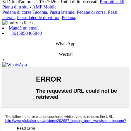
© Dritti d'autore - 2010-2026 : Tutti i diritti riservati.
Prodotti caldi
-
Pianu di u situ
-
AMP Mobile
Pedana di corsa Tacoma
,
Passu laterale
,
Pedane di corsa
,
Passi
laterali
,
Passu laterale di vittura
,
Pedana
,
Mandà un email
+8615850465840
WhatsApp
Wechat
x