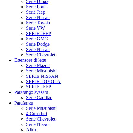
Serie Dmax
Serie Ford
Serie Jeep
Serie Nissan
Serie Toyota
Serie VW
SERIE JEEP
Serie GMC
Serie Dodge
Serie Nissan
Serie Chevrolet
Estensore di lettu
Serie Mazda
Serie Mitsubishi
SERIE NISSAN
SERIE TOYOTA
SERIE JEEP
Parafango svasatu
Serie Cadillac
Parafangu
Serie Mitsubishi
4 Curridori
Serie Chevrolet
Serie Nissan
Altru