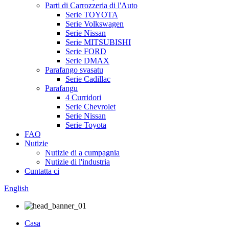
Parti di Carrozzeria di l'Auto
Serie TOYOTA
Serie Volkswagen
Serie Nissan
Serie MITSUBISHI
Serie FORD
Serie DMAX
Parafango svasatu
Serie Cadillac
Parafangu
4 Curridori
Serie Chevrolet
Serie Nissan
Serie Toyota
FAQ
Nutizie
Nutizie di a cumpagnia
Nutizie di l'industria
Cuntatta ci
English
Casa