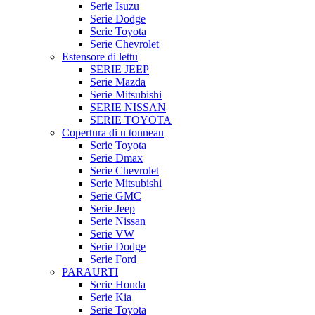
Serie Isuzu
Serie Dodge
Serie Toyota
Serie Chevrolet
Estensore di lettu
SERIE JEEP
Serie Mazda
Serie Mitsubishi
SERIE NISSAN
SERIE TOYOTA
Copertura di u tonneau
Serie Toyota
Serie Dmax
Serie Chevrolet
Serie Mitsubishi
Serie GMC
Serie Jeep
Serie Nissan
Serie VW
Serie Dodge
Serie Ford
PARAURTI
Serie Honda
Serie Kia
Serie Toyota