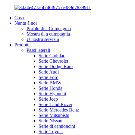
Casa
Nantu à noi
Profilu di a Cumpagnia
Mostra di a cumpagnia
U nostru serviziu
Prodotti
Passi laterali
Serie Cadillac
Serie Chevrolet
Serie Dodge Ram
Serie Audi
Serie Ford
Serie BMW
Serie Honda
Serie Hyundai
Serie Jeep
Serie Land Rover
Serie Mercedes Benz
Serie Mitsubishi
Serie Nissan
Serie di camioncini
Serie Toyota