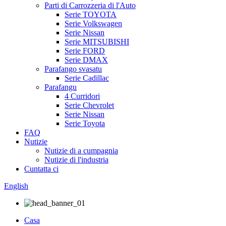
Parti di Carrozzeria di l'Auto
Serie TOYOTA
Serie Volkswagen
Serie Nissan
Serie MITSUBISHI
Serie FORD
Serie DMAX
Parafango svasatu
Serie Cadillac
Parafangu
4 Curridori
Serie Chevrolet
Serie Nissan
Serie Toyota
FAQ
Nutizie
Nutizie di a cumpagnia
Nutizie di l'industria
Cuntatta ci
English
Casa