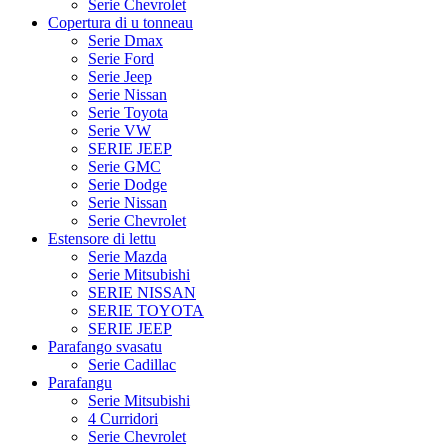
Serie Chevrolet
Copertura di u tonneau
Serie Dmax
Serie Ford
Serie Jeep
Serie Nissan
Serie Toyota
Serie VW
SERIE JEEP
Serie GMC
Serie Dodge
Serie Nissan
Serie Chevrolet
Estensore di lettu
Serie Mazda
Serie Mitsubishi
SERIE NISSAN
SERIE TOYOTA
SERIE JEEP
Parafango svasatu
Serie Cadillac
Parafangu
Serie Mitsubishi
4 Curridori
Serie Chevrolet