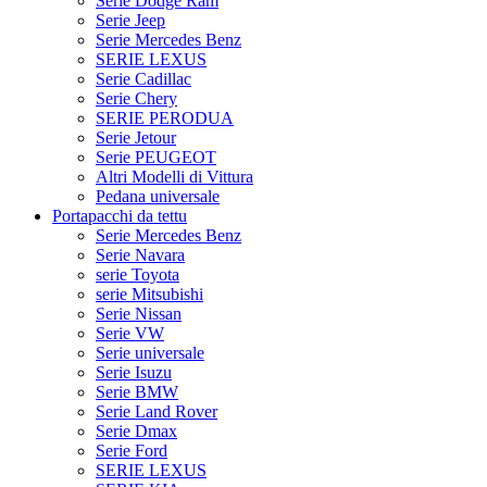
Serie Dodge Ram
Serie Jeep
Serie Mercedes Benz
SERIE LEXUS
Serie Cadillac
Serie Chery
SERIE PERODUA
Serie Jetour
Serie PEUGEOT
Altri Modelli di Vittura
Pedana universale
Portapacchi da tettu
Serie Mercedes Benz
Serie Navara
serie Toyota
serie Mitsubishi
Serie Nissan
Serie VW
Serie universale
Serie Isuzu
Serie BMW
Serie Land Rover
Serie Dmax
Serie Ford
SERIE LEXUS