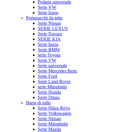
Pedana universale
Serie VW
Serie Izusu
Portapacchi da tettu
Serie Nissan
SERIE LEXUS
Serie Navara
SERIE KIA
Serie Isuzu
Serie BMW
serie Toyota
Serie VW
Serie universale
Serie Mercedes Benz
Serie Ford
Serie Land Rover
serie Mitsubishi
Serie Honda
Serie Dmax
Barra di rullu
Serie Hilux Revo
Serie Volkswagen
Serie Nissan
Serie Mitsubishi
Serie Mazda