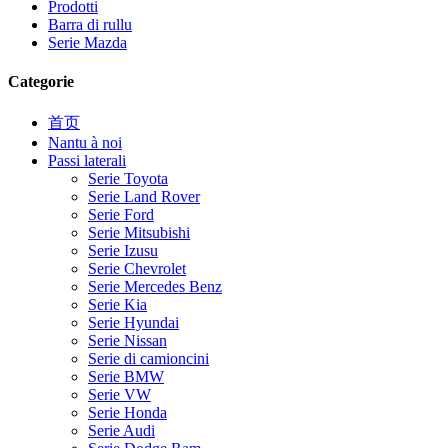
Prodotti
Barra di rullu
Serie Mazda
Categorie
首页
Nantu à noi
Passi laterali
Serie Toyota
Serie Land Rover
Serie Ford
Serie Mitsubishi
Serie Izusu
Serie Chevrolet
Serie Mercedes Benz
Serie Kia
Serie Hyundai
Serie Nissan
Serie di camioncini
Serie BMW
Serie VW
Serie Honda
Serie Audi