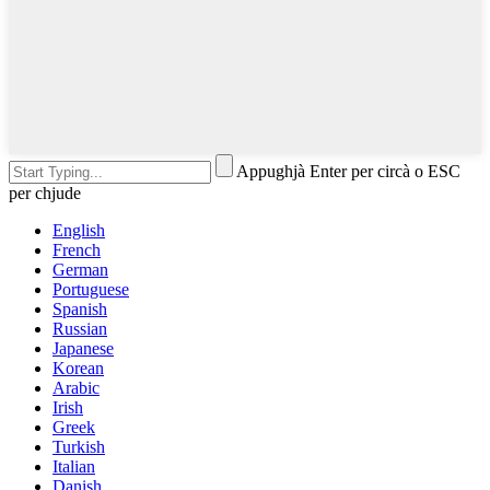
Appughjà Enter per circà o ESC
per chjude
English
French
German
Portuguese
Spanish
Russian
Japanese
Korean
Arabic
Irish
Greek
Turkish
Italian
Danish