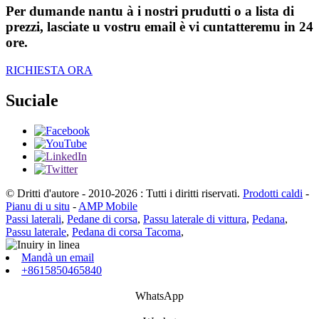
Per dumande nantu à i nostri prudutti o a lista di
prezzi, lasciate u vostru email è vi cuntatteremu in 24
ore.
RICHIESTA ORA
Suciale
© Dritti d'autore - 2010-2026 : Tutti i diritti riservati.
Prodotti caldi
-
Pianu di u situ
-
AMP Mobile
Passi laterali
,
Pedane di corsa
,
Passu laterale di vittura
,
Pedana
,
Passu laterale
,
Pedana di corsa Tacoma
,
Mandà un email
+8615850465840
WhatsApp