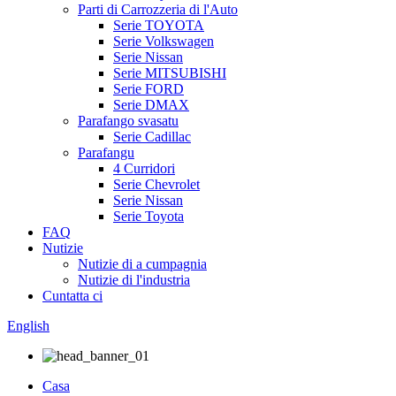
Parti di Carrozzeria di l'Auto
Serie TOYOTA
Serie Volkswagen
Serie Nissan
Serie MITSUBISHI
Serie FORD
Serie DMAX
Parafango svasatu
Serie Cadillac
Parafangu
4 Curridori
Serie Chevrolet
Serie Nissan
Serie Toyota
FAQ
Nutizie
Nutizie di a cumpagnia
Nutizie di l'industria
Cuntatta ci
English
Casa