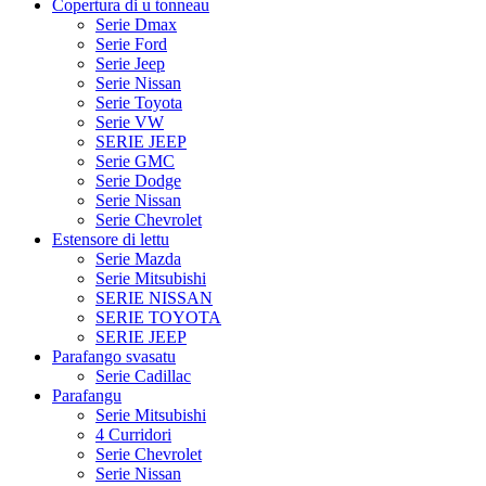
Copertura di u tonneau
Serie Dmax
Serie Ford
Serie Jeep
Serie Nissan
Serie Toyota
Serie VW
SERIE JEEP
Serie GMC
Serie Dodge
Serie Nissan
Serie Chevrolet
Estensore di lettu
Serie Mazda
Serie Mitsubishi
SERIE NISSAN
SERIE TOYOTA
SERIE JEEP
Parafango svasatu
Serie Cadillac
Parafangu
Serie Mitsubishi
4 Curridori
Serie Chevrolet
Serie Nissan