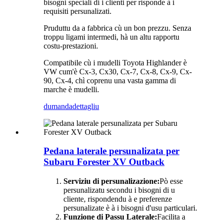
bisogni speciali di i clienti per risponde à i
requisiti persunalizati.
Pruduttu da a fabbrica cù un bon prezzu. Senza
troppu ligami intermedi, hà un altu rapportu
costu-prestazioni.
Compatibile cù i mudelli Toyota Highlander è
VW cum'è Cx-3, Cx30, Cx-7, Cx-8, Cx-9, Cx-
90, Cx-4, chì coprenu una vasta gamma di
marche è mudelli.
dumanda
dettagliu
Pedana laterale persunalizata per
Subaru Forester XV Outback
Serviziu di persunalizazione:
Pò esse
persunalizatu secondu i bisogni di u
cliente, rispondendu à e preferenze
persunalizate è à i bisogni d'usu particulari.
Funzione di Passu Laterale:
Facilita a