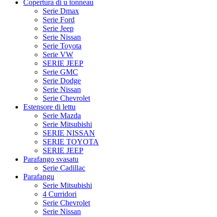
Copertura di u tonneau
Serie Dmax
Serie Ford
Serie Jeep
Serie Nissan
Serie Toyota
Serie VW
SERIE JEEP
Serie GMC
Serie Dodge
Serie Nissan
Serie Chevrolet
Estensore di lettu
Serie Mazda
Serie Mitsubishi
SERIE NISSAN
SERIE TOYOTA
SERIE JEEP
Parafango svasatu
Serie Cadillac
Parafangu
Serie Mitsubishi
4 Curridori
Serie Chevrolet
Serie Nissan