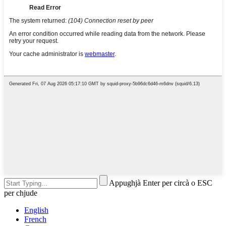
Appughjà Enter per circà o ESC
per chjude
English
French