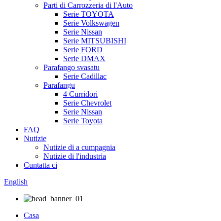
Parti di Carrozzeria di l'Auto
Serie TOYOTA
Serie Volkswagen
Serie Nissan
Serie MITSUBISHI
Serie FORD
Serie DMAX
Parafango svasatu
Serie Cadillac
Parafangu
4 Curridori
Serie Chevrolet
Serie Nissan
Serie Toyota
FAQ
Nutizie
Nutizie di a cumpagnia
Nutizie di l'industria
Cuntatta ci
English
Casa