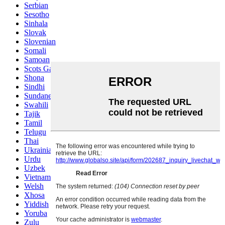
Serbian
Sesotho
Sinhala
Slovak
Slovenian
Somali
Samoan
Scots Gaelic
Shona
Sindhi
Sundanese
Swahili
Tajik
Tamil
Telugu
Thai
Ukrainian
Urdu
Uzbek
Vietnamese
Welsh
Xhosa
Yiddish
Yoruba
Zulu