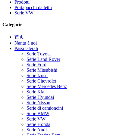
Prodotti
Portapacchi da tettu
Serie VW
Categorie
首页
Nantu à noi
Passi laterali
Serie Toyota
Serie Land Rover
Serie Ford
Serie Mitsubishi
Serie Izusu
Serie Chevrolet
Serie Mercedes Benz
Serie Kia
Serie Hyundai
Serie Nissan
Serie di camioncini
Serie BMW
Serie VW
Serie Honda
Serie Audi