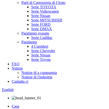
Parti di Carrozzeria di l'Auto
Serie TOYOTA
Serie Volkswagen
Serie Nissan
Serie MITSUBISHI
Serie FORD
Serie DMAX
Parafango svasatu
Serie Cadillac
Parafangu
4 Curridori
Serie Chevrolet
Serie Nissan
Serie Toyota
FAQ
Nutizie
Nutizie di a cumpagnia
Nutizie di l'industria
Cuntatta ci
English
Casa