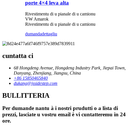
porte 4×4 leva alta
Rivestimentu di u pianale di u camionu
VW Amarok
Rivestimentu di u pianale di u camionu
dumanda
dettagliu
cuntatta ci
68 Hongdeng Avenue, Hongdeng Industry Park, Jiepai Town,
Danyang, Zhenjiang, Jiangsu, China
+86 15850465840
dukang@jssidestep.com
BULLITTERIA
Per dumande nantu à i nostri prudutti o a lista di
prezzi, lasciate u vostru email è vi cuntatteremu in 24
ore.