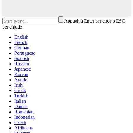
Appughjà Enter per circà o ESC
per chjude
English
French
German
Portuguese
Spanish
Russian
Japanese
Korean
Arabic
Irish
Greek
Turkish
Italian
Danish
Romanian
Indonesian
Czech
Afrikaans