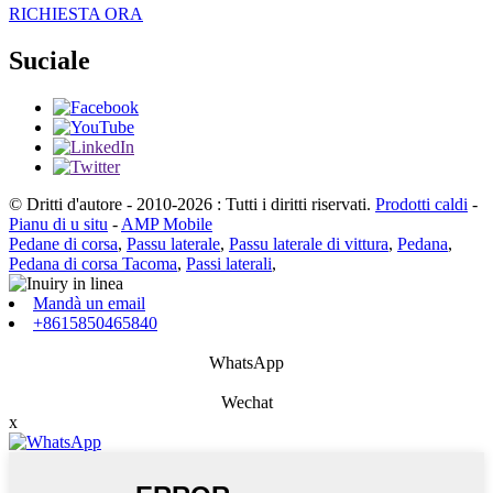
RICHIESTA ORA
Suciale
© Dritti d'autore - 2010-2026 : Tutti i diritti riservati.
Prodotti caldi
-
Pianu di u situ
-
AMP Mobile
Pedane di corsa
,
Passu laterale
,
Passu laterale di vittura
,
Pedana
,
Pedana di corsa Tacoma
,
Passi laterali
,
Mandà un email
+8615850465840
WhatsApp
Wechat
x