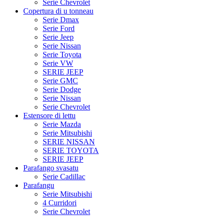
Serie Chevrolet
Copertura di u tonneau
Serie Dmax
Serie Ford
Serie Jeep
Serie Nissan
Serie Toyota
Serie VW
SERIE JEEP
Serie GMC
Serie Dodge
Serie Nissan
Serie Chevrolet
Estensore di lettu
Serie Mazda
Serie Mitsubishi
SERIE NISSAN
SERIE TOYOTA
SERIE JEEP
Parafango svasatu
Serie Cadillac
Parafangu
Serie Mitsubishi
4 Curridori
Serie Chevrolet