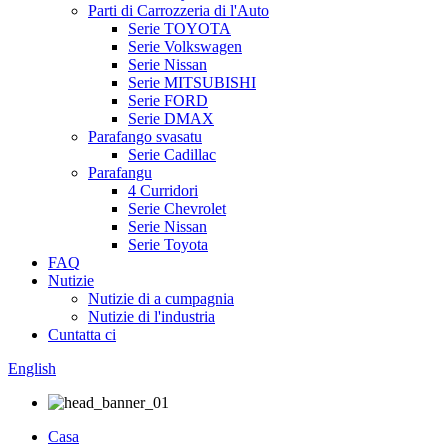
Parti di Carrozzeria di l'Auto
Serie TOYOTA
Serie Volkswagen
Serie Nissan
Serie MITSUBISHI
Serie FORD
Serie DMAX
Parafango svasatu
Serie Cadillac
Parafangu
4 Curridori
Serie Chevrolet
Serie Nissan
Serie Toyota
FAQ
Nutizie
Nutizie di a cumpagnia
Nutizie di l'industria
Cuntatta ci
English
Casa