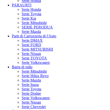
Serie Honda
PARAURTI
Serie Honda
Serie Toyota
Serie Kia
Serie Mitsubishi
SERIE PERODUA
Serie Mazda
Parti di Carrozzeria di l'Auto
Serie DMAX
Serie FORD
Serie MITSUBISHI
Serie Nissan
Serie TOYOTA
Serie Volkswagen
Barra di rullu
Serie Mitsubishi
Serie Hilux Revo
Serie Mazda
Serie Isuzu
Serie Toyota
Serie Dodge
Serie Volkswagen
Serie Nissan
Serie Chevrolet