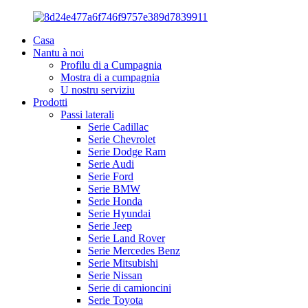
Casa
Nantu à noi
Profilu di a Cumpagnia
Mostra di a cumpagnia
U nostru serviziu
Prodotti
Passi laterali
Serie Cadillac
Serie Chevrolet
Serie Dodge Ram
Serie Audi
Serie Ford
Serie BMW
Serie Honda
Serie Hyundai
Serie Jeep
Serie Land Rover
Serie Mercedes Benz
Serie Mitsubishi
Serie Nissan
Serie di camioncini
Serie Toyota