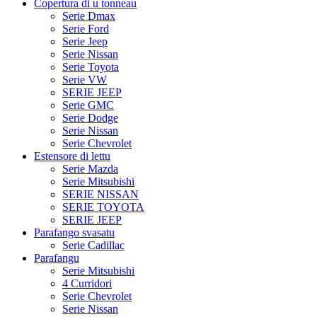
Copertura di u tonneau
Serie Dmax
Serie Ford
Serie Jeep
Serie Nissan
Serie Toyota
Serie VW
SERIE JEEP
Serie GMC
Serie Dodge
Serie Nissan
Serie Chevrolet
Estensore di lettu
Serie Mazda
Serie Mitsubishi
SERIE NISSAN
SERIE TOYOTA
SERIE JEEP
Parafango svasatu
Serie Cadillac
Parafangu
Serie Mitsubishi
4 Curridori
Serie Chevrolet
Serie Nissan