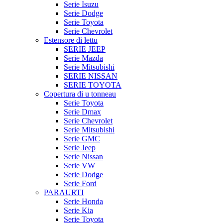
Serie Isuzu
Serie Dodge
Serie Toyota
Serie Chevrolet
Estensore di lettu
SERIE JEEP
Serie Mazda
Serie Mitsubishi
SERIE NISSAN
SERIE TOYOTA
Copertura di u tonneau
Serie Toyota
Serie Dmax
Serie Chevrolet
Serie Mitsubishi
Serie GMC
Serie Jeep
Serie Nissan
Serie VW
Serie Dodge
Serie Ford
PARAURTI
Serie Honda
Serie Kia
Serie Toyota