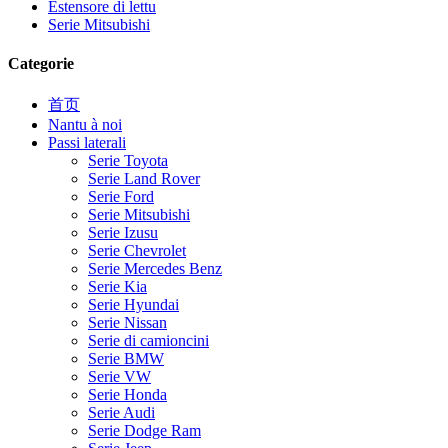
Estensore di lettu
Serie Mitsubishi
Categorie
首页
Nantu à noi
Passi laterali
Serie Toyota
Serie Land Rover
Serie Ford
Serie Mitsubishi
Serie Izusu
Serie Chevrolet
Serie Mercedes Benz
Serie Kia
Serie Hyundai
Serie Nissan
Serie di camioncini
Serie BMW
Serie VW
Serie Honda
Serie Audi
Serie Dodge Ram