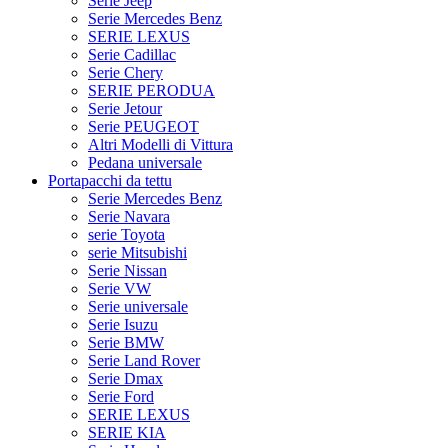
Serie Jeep
Serie Mercedes Benz
SERIE LEXUS
Serie Cadillac
Serie Chery
SERIE PERODUA
Serie Jetour
Serie PEUGEOT
Altri Modelli di Vittura
Pedana universale
Portapacchi da tettu
Serie Mercedes Benz
Serie Navara
serie Toyota
serie Mitsubishi
Serie Nissan
Serie VW
Serie universale
Serie Isuzu
Serie BMW
Serie Land Rover
Serie Dmax
Serie Ford
SERIE LEXUS
SERIE KIA