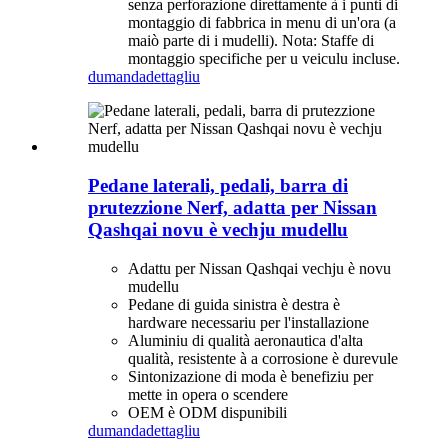
senza perforazione direttamente à i punti di
montaggio di fabbrica in menu di un'ora (a
maiò parte di i mudelli). Nota: Staffe di
montaggio specifiche per u veiculu incluse.
dumanda
dettagliu
Pedane laterali, pedali, barra di
prutezzione Nerf, adatta per Nissan
Qashqai novu è vechju mudellu
Adattu per Nissan Qashqai vechju è novu
mudellu
Pedane di guida sinistra è destra è
hardware necessariu per l'installazione
Aluminiu di qualità aeronautica d'alta
qualità, resistente à a corrosione è durevule
Sintonizazione di moda è benefiziu per
mette in opera o scendere
OEM è ODM dispunibili
dumanda
dettagliu