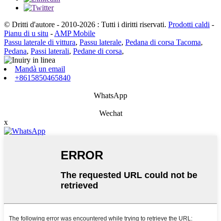
© Dritti d'autore - 2010-2026 : Tutti i diritti riservati.
Prodotti caldi
-
Pianu di u situ
-
AMP Mobile
Passu laterale di vittura
,
Passu laterale
,
Pedana di corsa Tacoma
,
Pedana
,
Passi laterali
,
Pedane di corsa
,
Mandà un email
+8615850465840
WhatsApp
Wechat
x