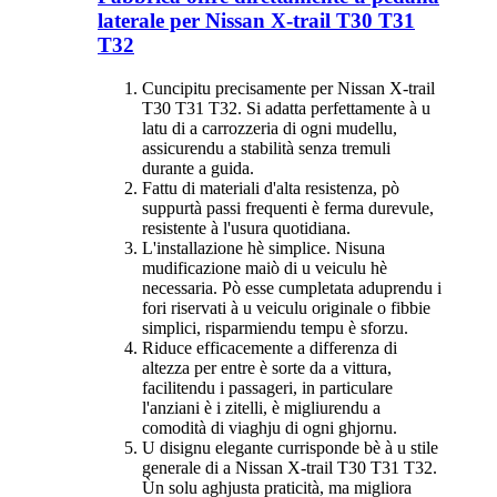
laterale per Nissan X-trail T30 T31
T32
Cuncipitu precisamente per Nissan X-trail
T30 T31 T32. Si adatta perfettamente à u
latu di a carrozzeria di ogni mudellu,
assicurendu a stabilità senza tremuli
durante a guida.
Fattu di materiali d'alta resistenza, pò
suppurtà passi frequenti è ferma durevule,
resistente à l'usura quotidiana.
L'installazione hè simplice. Nisuna
mudificazione maiò di u veiculu hè
necessaria. Pò esse cumpletata aduprendu i
fori riservati à u veiculu originale o fibbie
simplici, risparmiendu tempu è sforzu.
Riduce efficacemente a differenza di
altezza per entre è sorte da a vittura,
facilitendu i passageri, in particulare
l'anziani è i zitelli, è migliurendu a
comodità di viaghju di ogni ghjornu.
U disignu elegante currisponde bè à u stile
generale di a Nissan X-trail T30 T31 T32.
Ùn solu aghjusta praticità, ma migliora