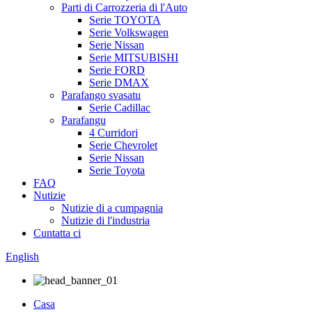
Parti di Carrozzeria di l'Auto
Serie TOYOTA
Serie Volkswagen
Serie Nissan
Serie MITSUBISHI
Serie FORD
Serie DMAX
Parafango svasatu
Serie Cadillac
Parafangu
4 Curridori
Serie Chevrolet
Serie Nissan
Serie Toyota
FAQ
Nutizie
Nutizie di a cumpagnia
Nutizie di l'industria
Cuntatta ci
English
Casa