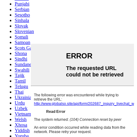
Punjabi
Serbian
Sesotho
Sinhala
Slovak
Slovenian
Somali
Samoan
Scots Gaelic
Shona
Sindhi
Sundanese
Swahili
Tajik
Tamil
Telugu
Thai
Ukrainian
Urdu
Uzbek
Vietnamese
Welsh
Xhosa
Yiddish
Yoruba