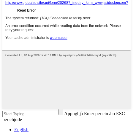
Appughjà Enter per circà o ESC
per chjude
English