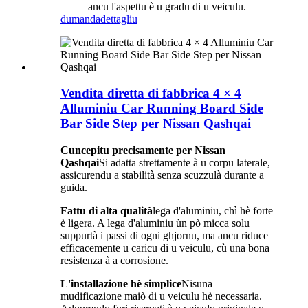
ancu l'aspettu è u gradu di u veiculu.
dumanda
dettagliu
Vendita diretta di fabbrica 4 × 4
Alluminiu Car Running Board Side
Bar Side Step per Nissan Qashqai
Cuncepitu precisamente per Nissan
Qashqai
Si adatta strettamente à u corpu laterale,
assicurendu a stabilità senza scuzzulà durante a
guida.
Fattu di alta qualità
lega d'aluminiu, chì hè forte
è ligera. A lega d'aluminiu ùn pò micca solu
suppurtà i passi di ogni ghjornu, ma ancu riduce
efficacemente u caricu di u veiculu, cù una bona
resistenza à a corrosione.
L'installazione hè simplice
Nisuna
mudificazione maiò di u veiculu hè necessaria.