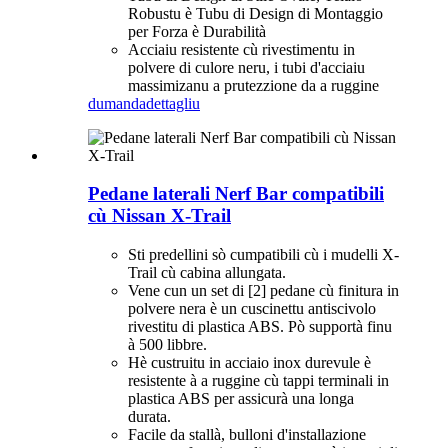
Robustu è Tubu di Design di Montaggio
per Forza è Durabilità
Acciaiu resistente cù rivestimentu in
polvere di culore neru, i tubi d'acciaiu
massimizanu a prutezzione da a ruggine
dumanda
dettagliu
Pedane laterali Nerf Bar compatibili
cù Nissan X-Trail
Sti predellini sò cumpatibili cù i mudelli X-
Trail cù cabina allungata.
Vene cun un set di [2] pedane cù finitura in
polvere nera è un cuscinettu antiscivolo
rivestitu di plastica ABS. Pò supportà finu
à 500 libbre.
Hè custruitu in acciaio inox durevule è
resistente à a ruggine cù tappi terminali in
plastica ABS per assicurà una longa
durata.
Facile da stallà, bulloni d'installazione