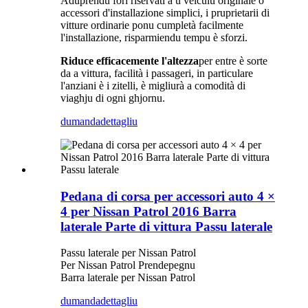
Aduprendu fori riservati à u veiculu originale o
accessori d'installazione simplici, i pruprietarii di
vitture ordinarie ponu cumpletà facilmente
l'installazione, risparmiendu tempu è sforzi.
Riduce efficacemente l'altezza
per entre è sorte
da a vittura, facilità i passageri, in particulare
l'anziani è i zitelli, è migliurà a comodità di
viaghju di ogni ghjornu.
dumanda
dettagliu
Pedana di corsa per accessori auto 4 ×
4 per Nissan Patrol 2016 Barra
laterale Parte di vittura Passu laterale
Passu laterale per Nissan Patrol
Per Nissan Patrol Prendepegnu
Barra laterale per Nissan Patrol
dumanda
dettagliu