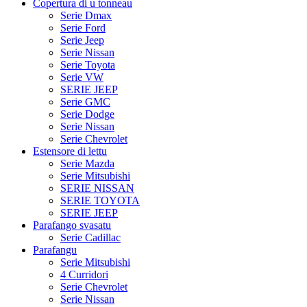
Copertura di u tonneau
Serie Dmax
Serie Ford
Serie Jeep
Serie Nissan
Serie Toyota
Serie VW
SERIE JEEP
Serie GMC
Serie Dodge
Serie Nissan
Serie Chevrolet
Estensore di lettu
Serie Mazda
Serie Mitsubishi
SERIE NISSAN
SERIE TOYOTA
SERIE JEEP
Parafango svasatu
Serie Cadillac
Parafangu
Serie Mitsubishi
4 Curridori
Serie Chevrolet
Serie Nissan