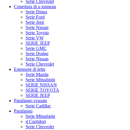
Serie Chevrolet
Copertura di u tonneau
Serie Dmax
Serie Ford
Serie Jeep
Serie Nissan
Serie Toyota
Serie VW
SERIE JEEP
Serie GMC
Serie Dodge
Serie Nissan
Serie Chevrolet
Estensore di lettu
Serie Mazda
Serie Mitsubishi
SERIE NISSAN
SERIE TOYOTA
SERIE JEEP
Parafango svasatu
Serie Cadillac
Parafangu
Serie Mitsubishi
4 Curridori
Serie Chevrolet