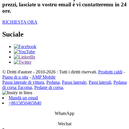
prezzi, lasciate u vostru email è vi cuntatteremu in 24
ore.
RICHIESTA ORA
Suciale
© Dritti d'autore - 2010-2026 : Tutti i diritti riservati.
Prodotti caldi
-
Pianu di u situ
-
AMP Mobile
Passu laterale di vittura
,
Pedana
,
Passu laterale
,
Passi laterali
,
Pedana
di corsa Tacoma
,
Pedane di corsa
,
Mandà un email
+8615850465840
WhatsApp
Wechat
x