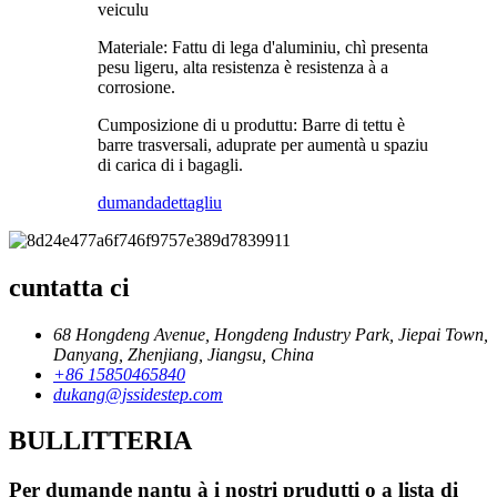
veiculu
Materiale: Fattu di lega d'aluminiu, chì presenta
pesu ligeru, alta resistenza è resistenza à a
corrosione.
Cumposizione di u produttu: Barre di tettu è
barre trasversali, aduprate per aumentà u spaziu
di carica di i bagagli.
dumanda
dettagliu
cuntatta ci
68 Hongdeng Avenue, Hongdeng Industry Park, Jiepai Town,
Danyang, Zhenjiang, Jiangsu, China
+86 15850465840
dukang@jssidestep.com
BULLITTERIA
Per dumande nantu à i nostri prudutti o a lista di