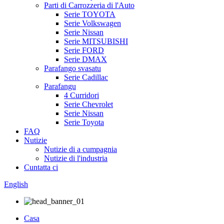
Parti di Carrozzeria di l'Auto
Serie TOYOTA
Serie Volkswagen
Serie Nissan
Serie MITSUBISHI
Serie FORD
Serie DMAX
Parafango svasatu
Serie Cadillac
Parafangu
4 Curridori
Serie Chevrolet
Serie Nissan
Serie Toyota
FAQ
Nutizie
Nutizie di a cumpagnia
Nutizie di l'industria
Cuntatta ci
English
Casa