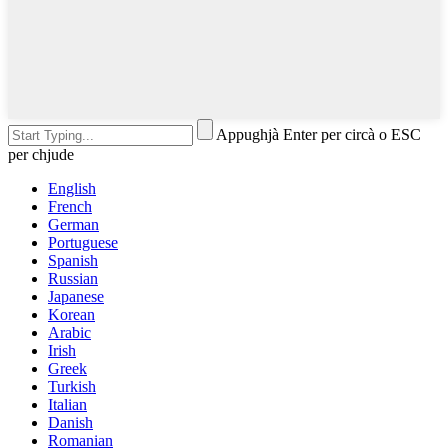
Appughjà Enter per circà o ESC
per chjude
English
French
German
Portuguese
Spanish
Russian
Japanese
Korean
Arabic
Irish
Greek
Turkish
Italian
Danish
Romanian