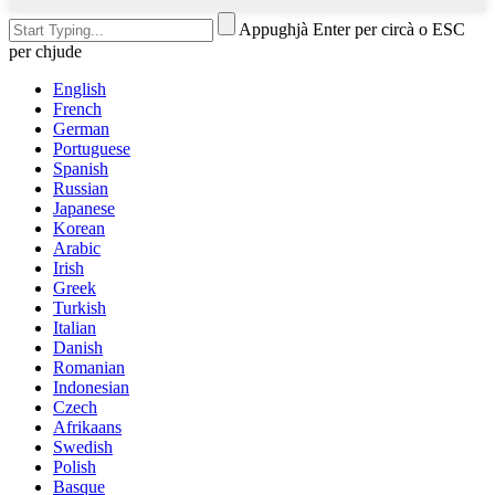
Appughjà Enter per circà o ESC
per chjude
English
French
German
Portuguese
Spanish
Russian
Japanese
Korean
Arabic
Irish
Greek
Turkish
Italian
Danish
Romanian
Indonesian
Czech
Afrikaans
Swedish
Polish
Basque