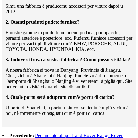
Simu una fabbrica è pruducemu accessori per vitture dapoi u
2012.
2. Quanti prudutti pudete furnisce?
E nostre gamme di prudutti includenu pedana, portapacchi,
paraurti anteriore è posteriore, ecc. Pudemu furnisce accessori per
vitture per vari tipi di vitture cum'è BMW, PORSCHE, AUDI,
TOYOTA, HONDA, HYUNDAI, KIA, ecc.
3. Induve si trova a vostra fabbrica ? Cumu possu visità la ?
A nostra fabbrica si trova in Danyang, Pruvincia di Jiangsu,
Cina, vicinu à Shanghai è Nanjing. Pudete vulà direttamente à
l'aeroportu di Shanghai o Nanjing è vi veneremu à piglià quì. Site
benvenuti à visità ci quandu site dispunibili!
4. Quale portu serà adupratu cum'è portu di carica?
U portu di Shanghai, u portu u più convenientu è u più vicinu à
noi, hè fortemente cunsigliatu cum'è portu di carica.
Precedente:
Pedane laterali per Land Rover Range Rover