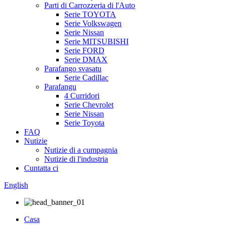
Parti di Carrozzeria di l'Auto
Serie TOYOTA
Serie Volkswagen
Serie Nissan
Serie MITSUBISHI
Serie FORD
Serie DMAX
Parafango svasatu
Serie Cadillac
Parafangu
4 Curridori
Serie Chevrolet
Serie Nissan
Serie Toyota
FAQ
Nutizie
Nutizie di a cumpagnia
Nutizie di l'industria
Cuntatta ci
English
Casa