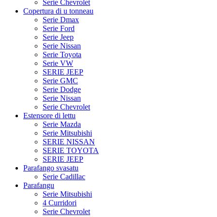
Serie Chevrolet
Copertura di u tonneau
Serie Dmax
Serie Ford
Serie Jeep
Serie Nissan
Serie Toyota
Serie VW
SERIE JEEP
Serie GMC
Serie Dodge
Serie Nissan
Serie Chevrolet
Estensore di lettu
Serie Mazda
Serie Mitsubishi
SERIE NISSAN
SERIE TOYOTA
SERIE JEEP
Parafango svasatu
Serie Cadillac
Parafangu
Serie Mitsubishi
4 Curridori
Serie Chevrolet