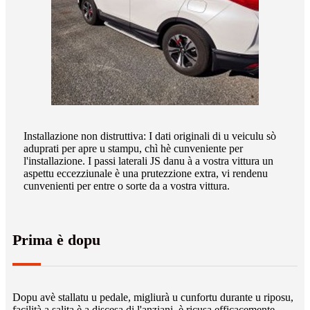
Installazione non distruttiva: I dati originali di u veiculu sò
aduprati per apre u stampu, chì hè cunveniente per
l'installazione. I passi laterali JS danu à a vostra vittura un
aspettu eccezziunale è una prutezzione extra, vi rendenu
cunvenienti per entre o sorte da a vostra vittura.
Prima è dopu
Dopu avè stallatu u pedale, migliurà u cunfortu durante u riposu,
facilità a salita è a discesa di l'anziani, è ricusa efficacemente