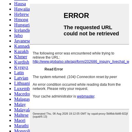
Hausa
Hawaiian
Hebrew
Hmong
Hungarian
Icelandic
Igbo
Javanese
Kannada
Kazakh
Khmer
Kurdish
Kyrgyz
Latin
Latvian
Lithuanian
Luxembou..
Macedonian
Malagasy
Malay
Malayalam
Maltese
Maori
Marathi
Mongolian