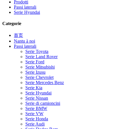
Prodotti
Passi laterali
Serie Hyundai
Categorie
首页
Nantu à noi
Passi laterali
Serie Toyota
Serie Land Rover
Serie Ford
Serie Mitsubishi
Serie Izusu
Serie Chevrolet
Serie Mercedes Benz
Serie Kia
Serie Hyundai
Serie Nissan
Serie di camioncini
Serie BMW
Serie VW
Serie Honda
Serie Audi